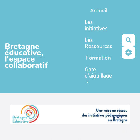
Aller au contenu principal
Accueil
Les
initiatives
Les
Rec
Bretagne
Ressources
éducative,
l'espace
Formation
collaboratif
Gare
d'aiguillage
Un espace en coopération ouverte complémentaire
de
Bretagne educative