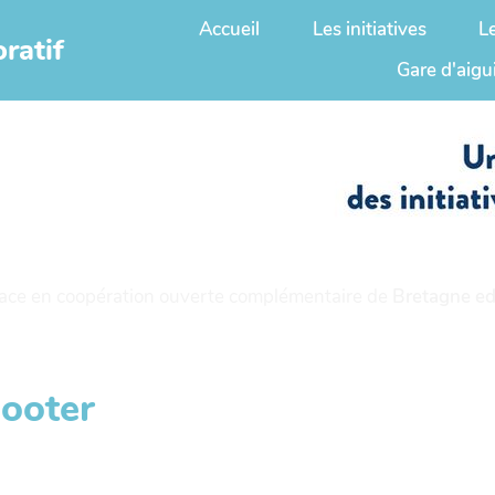
Accueil
Les initiatives
L
ratif
Gare d'aigu
ace en coopération ouverte complémentaire de
Bretagne ed
booter