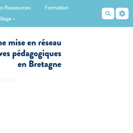
es Ressources
Formation
Recherch
illage
ucative