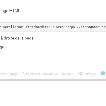
e page HTML
à droite de la page
age
diter la page
Dernière édition : 27 Feb 2026
Partager