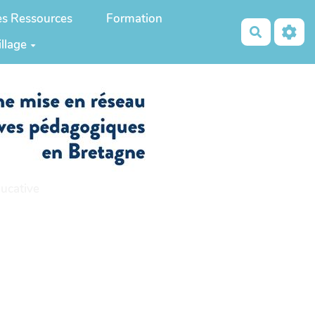
es Ressources
Formation
Recherch
illage
ucative