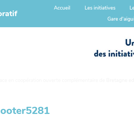
Accueil
Les initiatives
L
ratif
Gare d'aigu
ace en coopération ouverte complémentaire de
Bretagne ed
booter5281