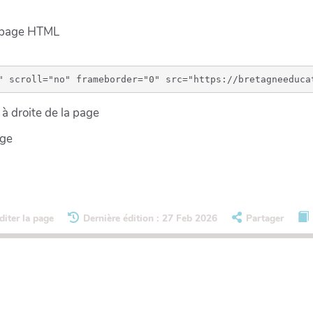
e page HTML
à droite de la page
age
diter la page
Dernière édition : 27 Feb 2026
Partager