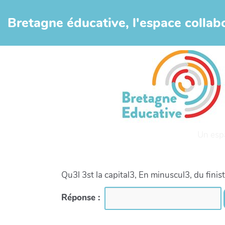
Aller au contenu principal
Bretagne éducative, l'espace collabo
Un esp
Qu3l 3st la capital3, En minuscul3, du finis
Réponse :