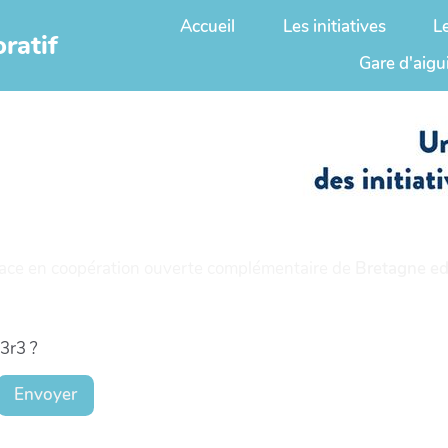
Accueil
Les initiatives
L
ratif
Gare d'aigu
ace en coopération ouverte complémentaire de
Bretagne ed
t3r3 ?
Envoyer