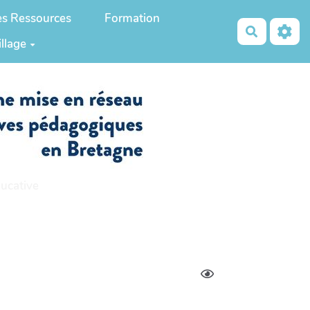
es Ressources
Formation
Recherch
illage
ucative