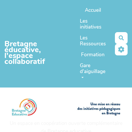
Aller au contenu principal
Accueil
Les
initiatives
Les
Rec
Bretagne
Ressources
éducative,
l'espace
Formation
collaboratif
Gare
d'aiguillage
Un espace en coopération ouverte complémentaire
de
Bretagne educative