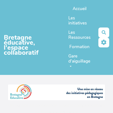
Aller au contenu principal
Accueil
Les
initiatives
Les
Rec
Bretagne
Ressources
éducative,
l'espace
Formation
collaboratif
Gare
d'aiguillage
Un espace en coopération ouverte complémentaire
de
Bretagne educative