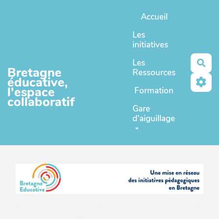
Aller au contenu principal
Accueil
Les
initiatives
Les
Rec
Bretagne
Ressources
éducative,
l'espace
Formation
collaboratif
Gare
d'aiguillage
Un espace en coopération ouverte complémentaire
de
Bretagne educative