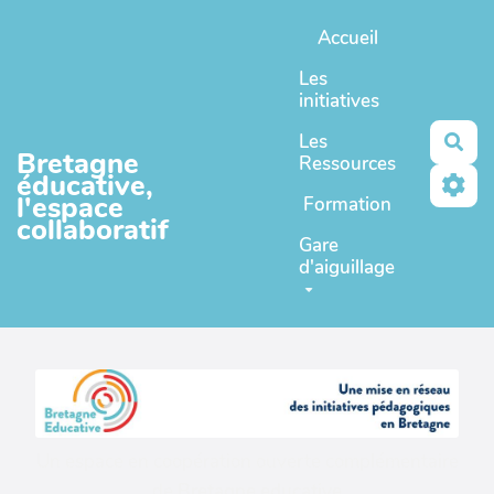
Aller au contenu principal
Accueil
Les
initiatives
Les
Rec
Bretagne
Ressources
éducative,
l'espace
Formation
collaboratif
Gare
d'aiguillage
Un espace en coopération ouverte complémentaire
de
Bretagne educative