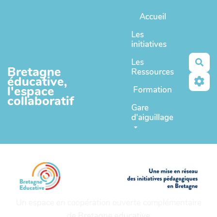
Aller au contenu principal
Accueil
Les
initiatives
Les
Rec
Bretagne
Ressources
éducative,
l'espace
Formation
collaboratif
Gare
d'aiguillage
Un espace en coopération ouverte complémentaire
de
Bretagne educative