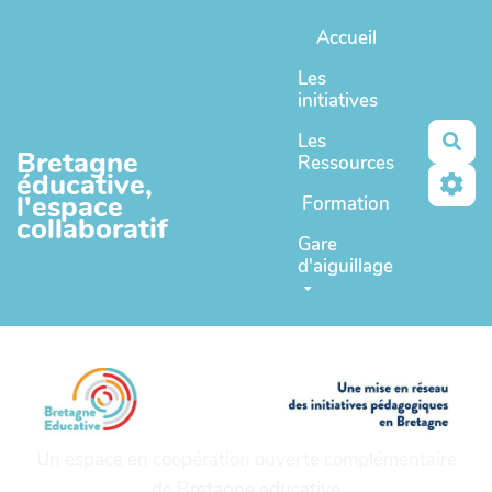
Aller au contenu principal
Accueil
Les
initiatives
Les
Rec
Bretagne
Ressources
éducative,
l'espace
Formation
collaboratif
Gare
d'aiguillage
Un espace en coopération ouverte complémentaire
de
Bretagne educative