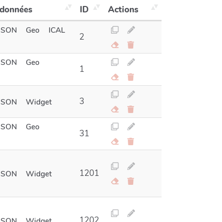
 données
ID
Actions
JSON
Geo
ICAL
2
JSON
Geo
1
3
JSON
Widget
JSON
Geo
31
1201
JSON
Widget
1202
JSON
Widget