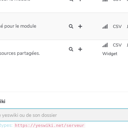
sé pour le module
CSV
CSV
ssources partagées.
Widget
iki
 types:
https://yeswiki.net/serveur