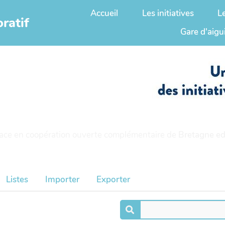
Accueil
Les initiatives
L
ratif
Gare d'aigu
ace en coopération ouverte complémentaire de
Bretagne ed
Listes
Importer
Exporter