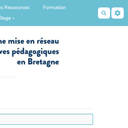
es Ressources
Formation
Recherch
illage
ucative