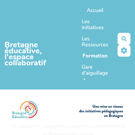
Aller au contenu principal
Accueil
Les
initiatives
Les
Rec
Bretagne
Ressources
éducative,
l'espace
Formation
collaboratif
Gare
d'aiguillage
Un espace en coopération ouverte complémentaire
de
Bretagne educative