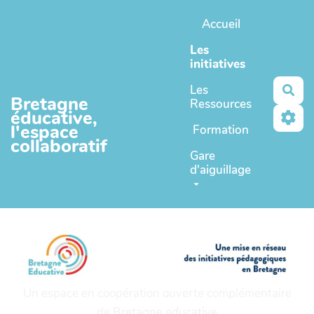
Aller au contenu principal
Accueil
Les
initiatives
Les
Rec
Bretagne
Ressources
éducative,
l'espace
Formation
collaboratif
Gare
d'aiguillage
Un espace en coopération ouverte complémentaire
de
Bretagne educative