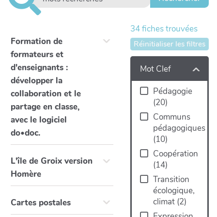
34
fiches trouvées
Formation de
Réinitialiser les filtres
formateurs et
d'enseignants :
Mot Clef
développer la
Pédagogie
collaboration et le
(
20
)
partage en classe,
Communs
avec le logiciel
pédagogiques
do•doc.
(
10
)
Coopération
L'île de Groix version
(
14
)
Homère
Transition
écologique,
climat
(
2
)
Cartes postales
Expression