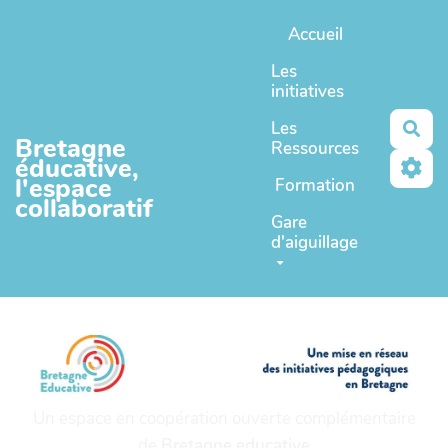
Aller au contenu principal
Accueil
Les
initiatives
Les
Rec
Bretagne
Ressources
éducative,
l'espace
Formation
collaboratif
Gare
d'aiguillage
Un espace en coopération ouverte complémentaire
de
Bretagne educative