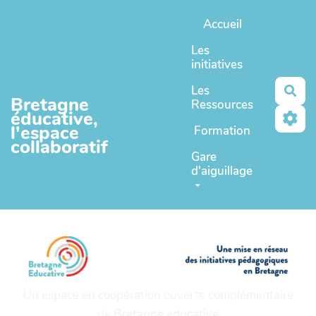
Aller au contenu principal
Accueil
Les
initiatives
Les
Rec
Bretagne
Ressources
éducative,
l'espace
Formation
collaboratif
Gare
d'aiguillage
Un espace en coopération ouverte complémentaire
de
Bretagne educative