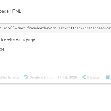
e page HTML
à droite de la page
age
diter la page
Dernière édition : 24 Feb 2026
Partager