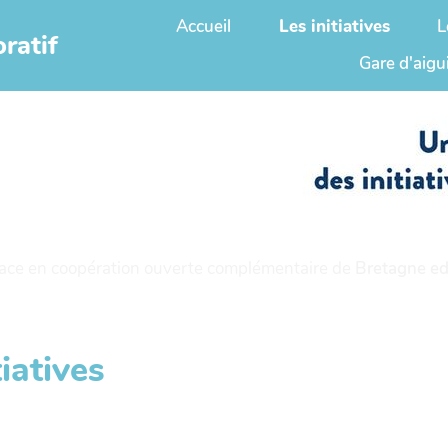
Accueil
Les initiatives
L
ratif
Gare d'aigu
ace en coopération ouverte complémentaire de
Bretagne ed
iatives