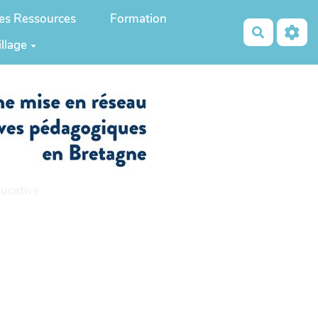
es Ressources
Formation
Recherch
illage
ucative