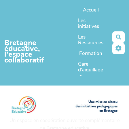
Aller au contenu principal
Accueil
Les
initiatives
Les
Rec
Bretagne
Ressources
éducative,
l'espace
Formation
collaboratif
Gare
d'aiguillage
Un espace en coopération ouverte complémentaire
de
Bretagne educative