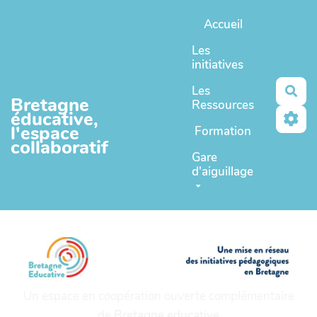
Aller au contenu principal
Accueil
Les
initiatives
Les
Rec
Bretagne
Ressources
éducative,
l'espace
Formation
collaboratif
Gare
d'aiguillage
Un espace en coopération ouverte complémentaire
de
Bretagne educative