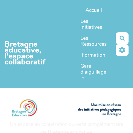
Aller au contenu principal
Accueil
Les
initiatives
Les
Rec
Bretagne
Ressources
éducative,
l'espace
Formation
collaboratif
Gare
d'aiguillage
Un espace en coopération ouverte complémentaire
de
Bretagne educative