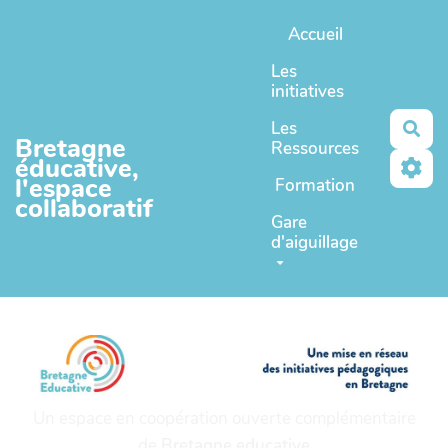
Aller au contenu principal
Accueil
Les
initiatives
Les
Rec
Bretagne
Ressources
éducative,
l'espace
Formation
collaboratif
Gare
d'aiguillage
Un espace en coopération ouverte complémentaire
de
Bretagne educative