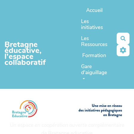
Aller au contenu principal
Accueil
Les
initiatives
Les
Rec
Bretagne
Ressources
éducative,
l'espace
Formation
collaboratif
Gare
d'aiguillage
Un espace en coopération ouverte complémentaire
de
Bretagne educative