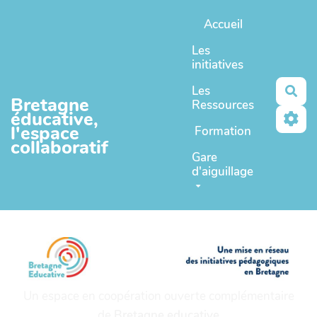
Aller au contenu principal
Accueil
Les
initiatives
Les
Rec
Bretagne
Ressources
éducative,
l'espace
Formation
collaboratif
Gare
d'aiguillage
Un espace en coopération ouverte complémentaire
de
Bretagne educative