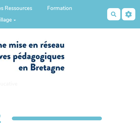
es Ressources
Formation
Recherch
illage
ucative
2