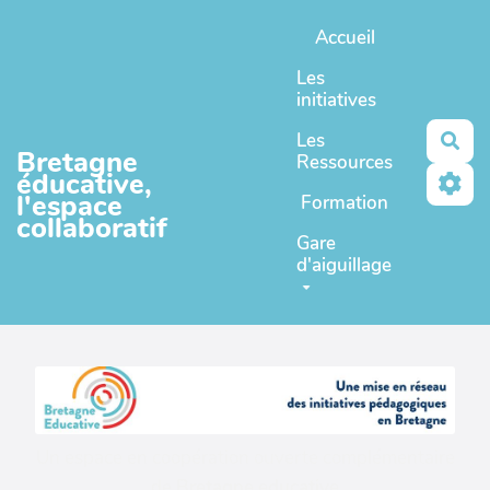
Aller au contenu principal
Accueil
Les
initiatives
Les
Rec
Bretagne
Ressources
éducative,
l'espace
Formation
collaboratif
Gare
d'aiguillage
Un espace en coopération ouverte complémentaire
de
Bretagne educative