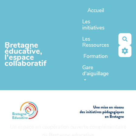
Aller au contenu principal
Accueil
Les
initiatives
Les
Rec
Bretagne
Ressources
éducative,
l'espace
Formation
collaboratif
Gare
d'aiguillage
Un espace en coopération ouverte complémentaire
de
Bretagne educative