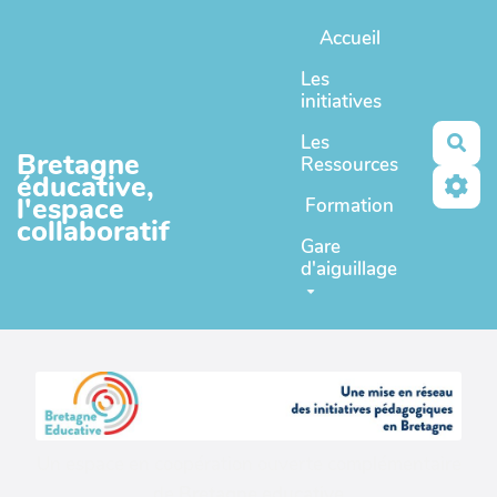
Aller au contenu principal
Accueil
Les
initiatives
Les
Rec
Bretagne
Ressources
éducative,
l'espace
Formation
collaboratif
Gare
d'aiguillage
Un espace en coopération ouverte complémentaire
de
Bretagne educative