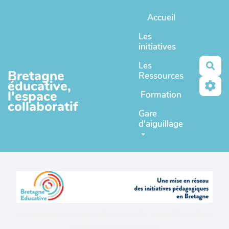
Aller au contenu principal
Accueil
Les
initiatives
Les
Rec
Bretagne
Ressources
éducative,
l'espace
Formation
collaboratif
Gare
d'aiguillage
Un espace en coopération ouverte complémentaire
de
Bretagne educative