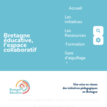
Aller au contenu principal
Accueil
Les
initiatives
Les
Rec
Bretagne
Ressources
éducative,
l'espace
Formation
collaboratif
Gare
d'aiguillage
Un espace en coopération ouverte complémentaire
de
Bretagne educative