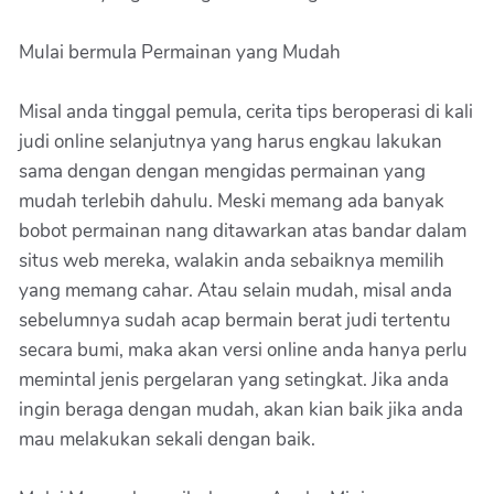
Mulai bermula Permainan yang Mudah
Misal anda tinggal pemula, cerita tips beroperasi di kali
judi online selanjutnya yang harus engkau lakukan
sama dengan dengan mengidas permainan yang
mudah terlebih dahulu. Meski memang ada banyak
bobot permainan nang ditawarkan atas bandar dalam
situs web mereka, walakin anda sebaiknya memilih
yang memang cahar. Atau selain mudah, misal anda
sebelumnya sudah acap bermain berat judi tertentu
secara bumi, maka akan versi online anda hanya perlu
memintal jenis pergelaran yang setingkat. Jika anda
ingin beraga dengan mudah, akan kian baik jika anda
mau melakukan sekali dengan baik.