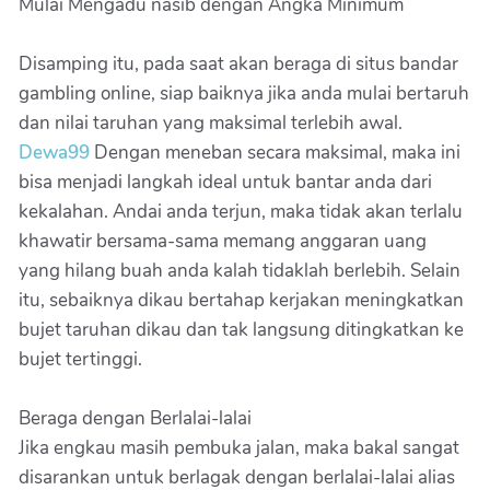
Mulai Mengadu nasib dengan Angka Minimum
Disamping itu, pada saat akan beraga di situs bandar
gambling online, siap baiknya jika anda mulai bertaruh
dan nilai taruhan yang maksimal terlebih awal.
Dewa99
Dengan meneban secara maksimal, maka ini
bisa menjadi langkah ideal untuk bantar anda dari
kekalahan. Andai anda terjun, maka tidak akan terlalu
khawatir bersama-sama memang anggaran uang
yang hilang buah anda kalah tidaklah berlebih. Selain
itu, sebaiknya dikau bertahap kerjakan meningkatkan
bujet taruhan dikau dan tak langsung ditingkatkan ke
bujet tertinggi.
Beraga dengan Berlalai-lalai
Jika engkau masih pembuka jalan, maka bakal sangat
disarankan untuk berlagak dengan berlalai-lalai alias