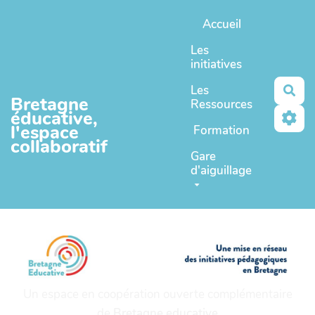
Aller au contenu principal
Accueil
Les
initiatives
Les
Rec
Bretagne
Ressources
éducative,
l'espace
Formation
collaboratif
Gare
d'aiguillage
Un espace en coopération ouverte complémentaire
de
Bretagne educative