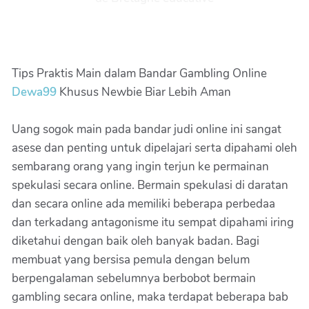
Tips Praktis Main dalam Bandar Gambling Online
Dewa99
Khusus Newbie Biar Lebih Aman
Uang sogok main pada bandar judi online ini sangat
asese dan penting untuk dipelajari serta dipahami oleh
sembarang orang yang ingin terjun ke permainan
spekulasi secara online. Bermain spekulasi di daratan
dan secara online ada memiliki beberapa perbedaa
dan terkadang antagonisme itu sempat dipahami iring
diketahui dengan baik oleh banyak badan. Bagi
membuat yang bersisa pemula dengan belum
berpengalaman sebelumnya berbobot bermain
gambling secara online, maka terdapat beberapa bab