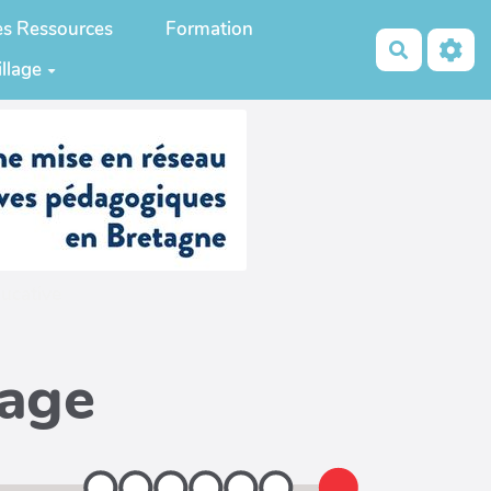
es Ressources
Formation
Recherch
illage
ucative
page