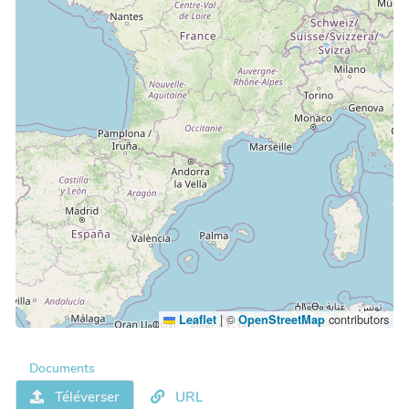
|
©
contributors
Leaflet
OpenStreetMap
Documents
Téléverser
URL