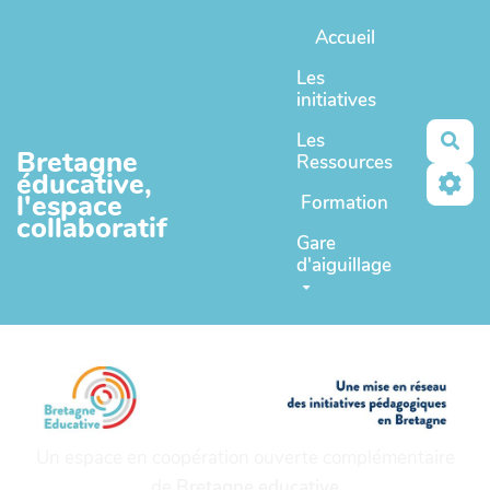
Aller au contenu principal
Accueil
Les
initiatives
Les
Rec
Bretagne
Ressources
éducative,
l'espace
Formation
collaboratif
Gare
d'aiguillage
Un espace en coopération ouverte complémentaire
de
Bretagne educative