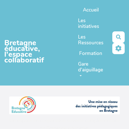
Aller au contenu principal
Accueil
Les
initiatives
Les
Rec
Bretagne
Ressources
éducative,
l'espace
Formation
collaboratif
Gare
d'aiguillage
Un espace en coopération ouverte complémentaire
de
Bretagne educative