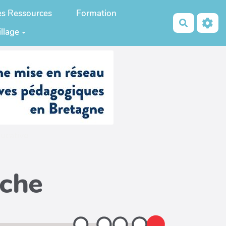
es Ressources
Formation
Recherch
illage
ucative
iche