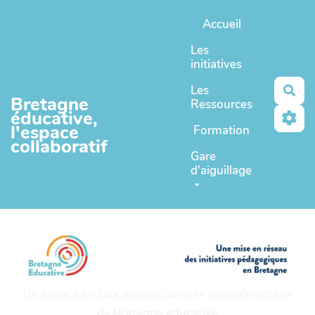
Aller au contenu principal
Accueil
Les
initiatives
Les
Rec
Bretagne
Ressources
éducative,
l'espace
Formation
collaboratif
Gare
d'aiguillage
Un espace en coopération ouverte complémentaire
de
Bretagne educative