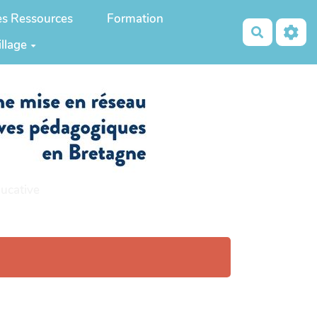
es Ressources
Formation
Recherch
illage
ucative