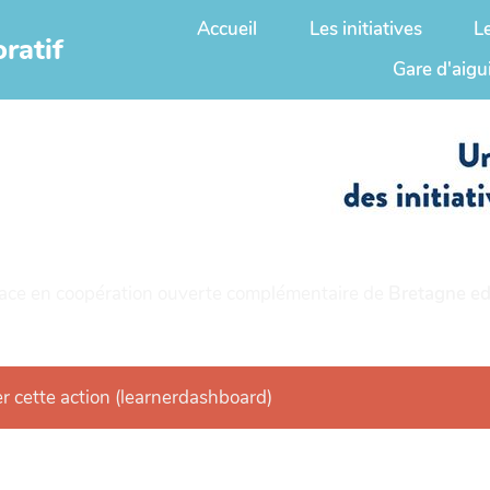
Accueil
Les initiatives
L
ratif
Gare d'aigu
ace en coopération ouverte complémentaire de
Bretagne ed
er cette action (learnerdashboard)