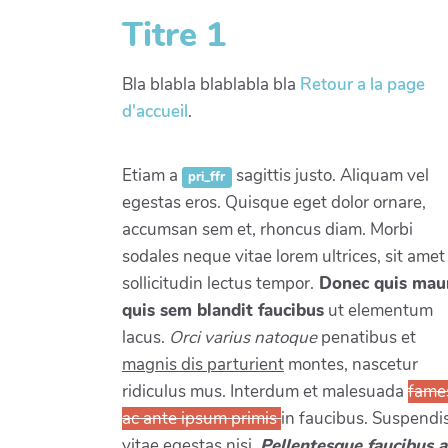
Titre 1
Bla blabla blablabla bla
Retour a la page
d'accueil
.
Etiam a
sagittis justo. Aliquam vel
pri_ffr
egestas eros. Quisque eget dolor ornare,
accumsan sem et, rhoncus diam. Morbi
sodales neque vitae lorem ultrices, sit amet
sollicitudin lectus tempor.
Donec quis mau
quis sem blandit faucibus
ut elementum
lacus.
Orci varius natoque
penatibus et
magnis dis parturient
montes, nascetur
ridiculus mus. Interdum et malesuada
fame
ac ante ipsum primis
in faucibus. Suspendi
vitae egestas nisi.
Pellentesque faucibus a