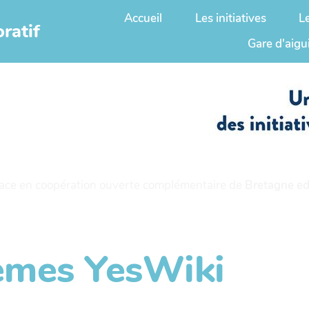
Accueil
Les initiatives
L
ratif
Gare d'aigu
ace en coopération ouverte complémentaire de
Bretagne ed
hèmes YesWiki