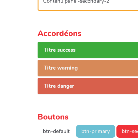
Contenu panel-secondary-2
Accordéons
Titre success
Titre warning
Titre danger
Boutons
btn-default
btn-primary
btn-se