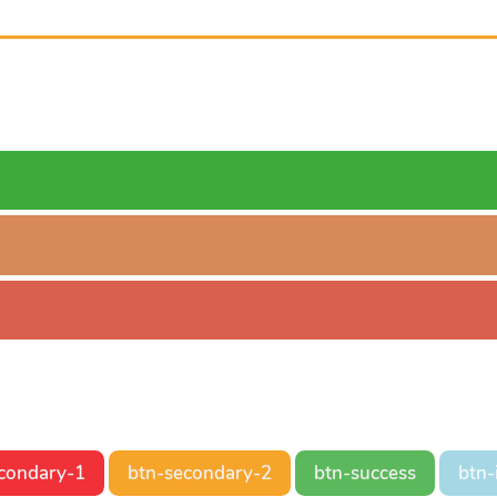
condary-1
btn-secondary-2
btn-success
btn-