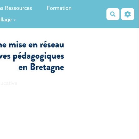
es Ressources
Formation
Recherch
illage
ucative