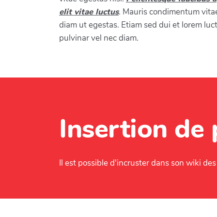
elit vitae luctus
. Mauris condimentum vita
diam ut egestas. Etiam sed dui et lorem luc
pulvinar vel nec diam.
Insertion de
Il est possible d'incruster dans son wiki de