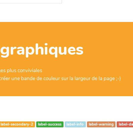
graphiques
es plus conviviales
réer une bande de couleur sur la largeur de la page ;-)
label-secondary-2
label-success
label-info
label-warning
label-d