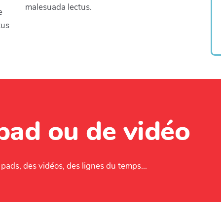
malesuada lectus.
e
tus
 pad ou de vidéo
s pads, des vidéos, des lignes du temps...