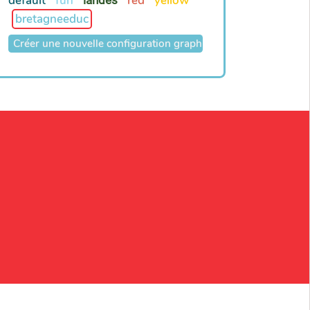
default
fun
red
yellow
landes
bretagneeduc
Créer une nouvelle configuration graphique