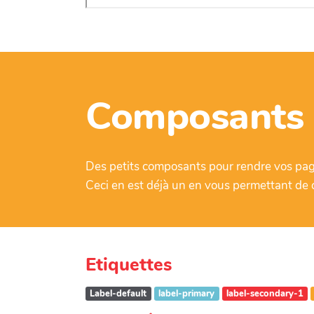
Composants 
Des petits composants pour rendre vos pag
Ceci en est déjà un en vous permettant de c
Etiquettes
Label-default
label-primary
label-secondary-1