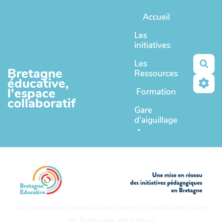
Aller au contenu principal
Accueil
Les
initiatives
Les
Rec
Bretagne
Ressources
éducative,
l'espace
Formation
collaboratif
Gare
d'aiguillage
Un espace en coopération ouverte complémentaire
de
Bretagne educative