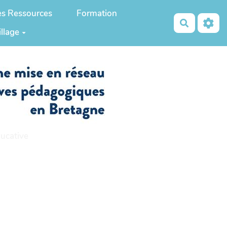
es Ressources
Formation
Recherch
illage
ucative