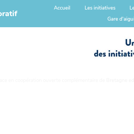
Accueil
Les initiatives
L
ratif
Gare d'aigu
ace en coopération ouverte complémentaire de
Bretagne ed