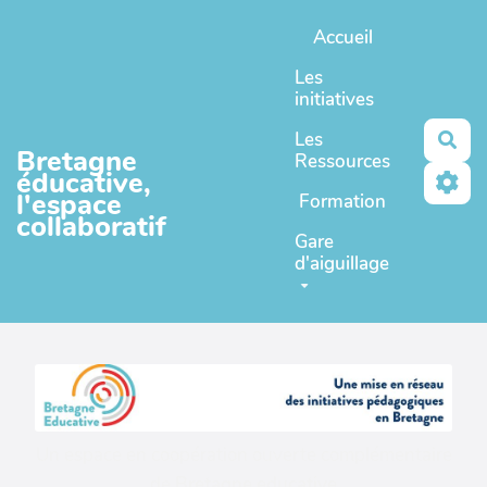
Aller au contenu principal
Accueil
Les
initiatives
Les
Rec
Bretagne
Ressources
éducative,
l'espace
Formation
collaboratif
Gare
d'aiguillage
Un espace en coopération ouverte complémentaire
de
Bretagne educative