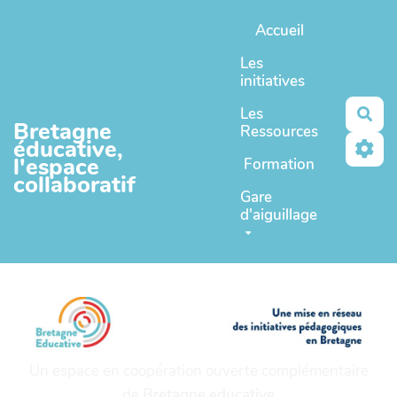
Aller au contenu principal
Accueil
Les
initiatives
Les
Rec
Bretagne
Ressources
éducative,
l'espace
Formation
collaboratif
Gare
d'aiguillage
Un espace en coopération ouverte complémentaire
de
Bretagne educative