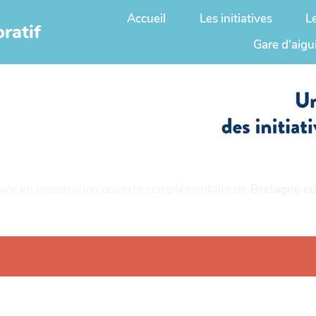
Accueil
Les initiatives
L
ratif
Gare d'aigu
ace en coopération ouverte complémentaire de
Bretagne ed