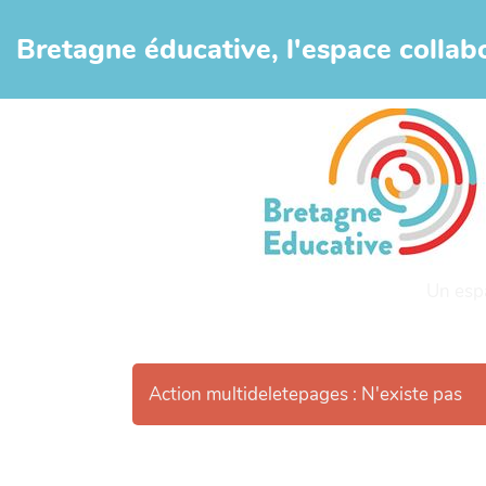
Aller au contenu principal
Bretagne éducative, l'espace collabo
Un esp
Action multideletepages : N'existe pas