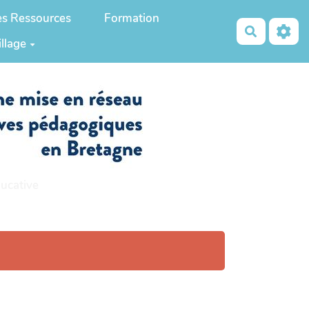
es Ressources
Formation
Recherch
illage
ucative