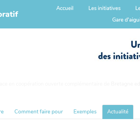
Accueil
Les initiatives
L
ratif
Gare d'aigu
ace en coopération ouverte complémentaire de
Bretagne ed
re
Comment faire pour
Exemples
Actualité