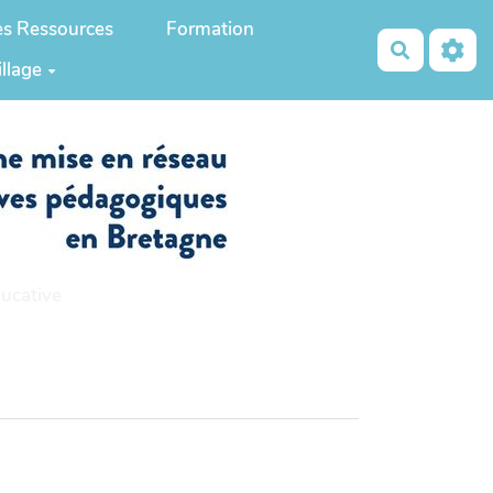
es Ressources
Formation
Recherch
illage
ucative