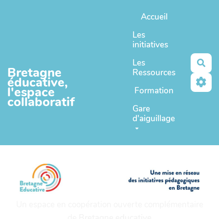
Aller au contenu principal
Accueil
Les
initiatives
Les
Rec
Bretagne
Ressources
éducative,
l'espace
Formation
collaboratif
Gare
d'aiguillage
Un espace en coopération ouverte complémentaire
de
Bretagne educative