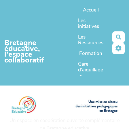
Aller au contenu principal
Accueil
Les
initiatives
Les
Rec
Bretagne
Ressources
éducative,
l'espace
Formation
collaboratif
Gare
d'aiguillage
Un espace en coopération ouverte complémentaire
de
Bretagne educative