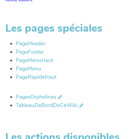
Les pages spéciales
PageHeader
PageFooter
PageMenuHaut
PageMenu
PageRapideHaut
PagesOrphelines
TableauDeBordDeCeWiki
Les actions disponibles