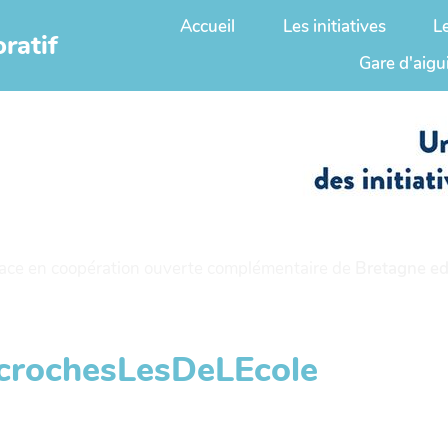
Accueil
Les initiatives
L
ratif
Gare d'aigu
ace en coopération ouverte complémentaire de
Bretagne ed
ecrochesLesDeLEcole