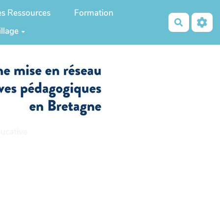
es Ressources
Formation
Recherch
illage
ucative