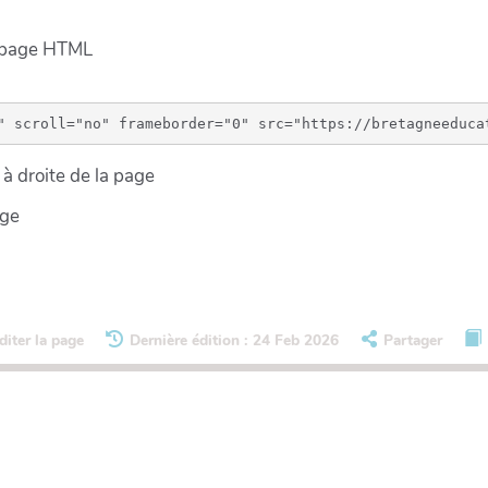
e page HTML
à droite de la page
age
diter la page
Dernière édition : 24 Feb 2026
Partager