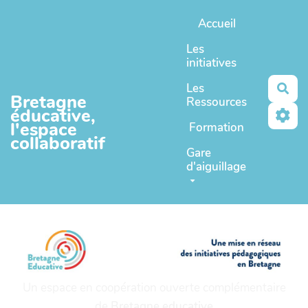
Aller au contenu principal
Accueil
Les
initiatives
Les
Rec
Bretagne
Ressources
éducative,
l'espace
Formation
collaboratif
Gare
d'aiguillage
Un espace en coopération ouverte complémentaire
de
Bretagne educative