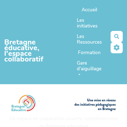
Aller au contenu principal
Accueil
Les
initiatives
Les
Rec
Bretagne
Ressources
éducative,
l'espace
Formation
collaboratif
Gare
d'aiguillage
Un espace en coopération ouverte complémentaire
de
Bretagne educative