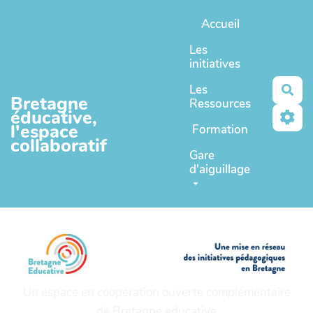
Aller au contenu principal
Accueil
Les
initiatives
Les
Rec
Bretagne
Ressources
éducative,
l'espace
Formation
collaboratif
Gare
d'aiguillage
Un espace en coopération ouverte complémentaire
de
Bretagne educative