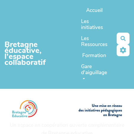
Aller au contenu principal
Accueil
Les
initiatives
Les
Rec
Bretagne
Ressources
éducative,
l'espace
Formation
collaboratif
Gare
d'aiguillage
Un espace en coopération ouverte complémentaire
de
Bretagne educative