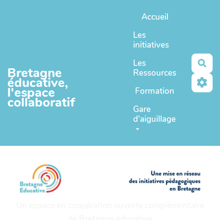
Aller au contenu principal
Accueil
Les
initiatives
Les
Rec
Bretagne
Ressources
éducative,
l'espace
Formation
collaboratif
Gare
d'aiguillage
Un espace en coopération ouverte complémentaire
de
Bretagne educative